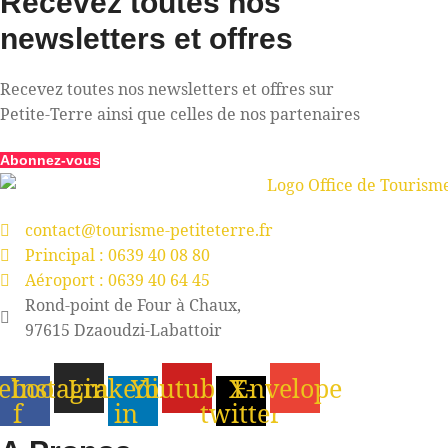
Recevez toutes nos
newsletters et offres
Recevez toutes nos newsletters et offres sur
Petite-Terre ainsi que celles de nos partenaires
Abonnez-vous
contact@tourisme-petiteterre.fr
Principal : 0639 40 08 80
Aéroport : 0639 40 64 45
Rond-point de Four à Chaux,
97615 Dzaoudzi-Labattoir
ebook-
Instagram
Linkedin-
Youtube
X-
Envelope
f
in
twitter