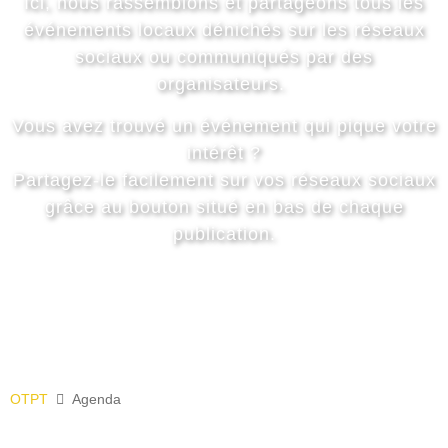
Ici, nous rassemblons et partageons tous les
événements locaux dénichés sur les réseaux
sociaux ou communiqués par des
organisateurs.
Vous avez trouvé un événement qui pique votre
intérêt ?
Partagez-le facilement sur vos réseaux sociaux
grâce au bouton situé en bas de chaque
publication.
OTPT
Agenda