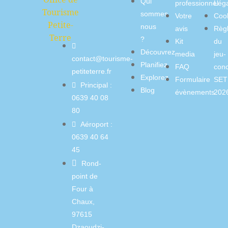
Qui
professionnel
Lég
sommes
Votre
Coo
nous
avis
Règ
?
Kit
du
Découvrez
media
jeu-
contact@tourisme-
Planifiez
FAQ
con
petiteterre.fr
Explorez
Formulaire
SET
Principal :
Blog
évènements
202
0639 40 08
80
Aéroport :
0639 40 64
45
Rond-
point de
Four à
Chaux,
97615
Dzaoudzi-