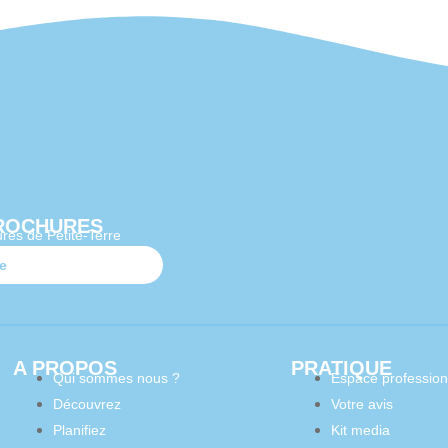
ROCHURES
res de Petite-Terre
te
A PROPOS
PRATIQUE
Qui sommes nous ?
Espace profession
Découvrez
Votre avis
Planifiez
Kit media