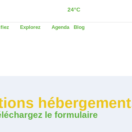
24°C
Dzaoudzi
Clear sky
ifiez
Explorez
Agenda
Blog
ations hébergement
léchargez le formulaire