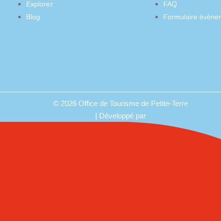
Explorez
FAQ
Blog
Formulaire évène
© 2026 Office de Tourisme de Petite-Terre
| Développé par