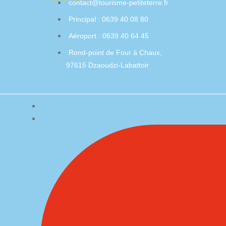
contact@tourisme-petiteterre.fr
Principal : 0639 40 08 80
Aéroport : 0639 40 64 45
Rond-point de Four à Chaux,
97615 Dzaoudzi-Labattoir