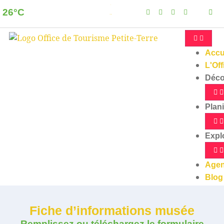
26°C
Dzaoudzi
Clear sky
Accu
L'Off
Déco
Plani
Expl
Age
Blog
Fiche d’informations musée
Remplissez ou téléchargez le formulaire