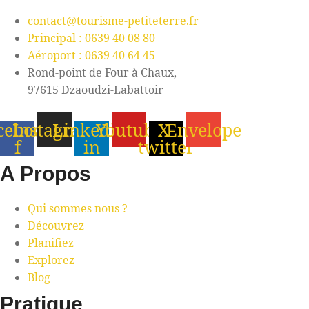
contact@tourisme-petiteterre.fr
Principal : 0639 40 08 80
Aéroport : 0639 40 64 45
Rond-point de Four à Chaux,
97615 Dzaoudzi-Labattoir
cebook-
Instagram
Linkedin-
Youtube
X-
Envelope
f
in
twitter
A Propos
Qui sommes nous ?
Découvrez
Planifiez
Explorez
Blog
Pratique