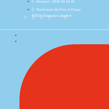
Aéroport : 0639 40 64 45
Rond-point de Four à Chaux,
97615 Dzaoudzi-Labattoir