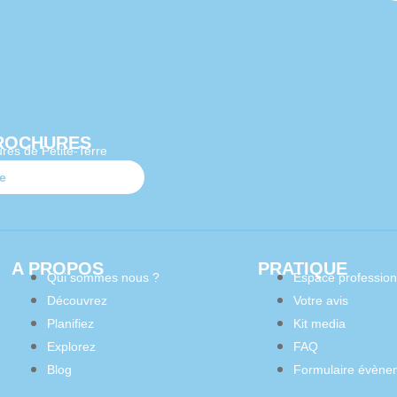
ROCHURES
res de Petite-Terre
te
A PROPOS
PRATIQUE
Qui sommes nous ?
Espace profession
Découvrez
Votre avis
Planifiez
Kit media
Explorez
FAQ
Blog
Formulaire évène