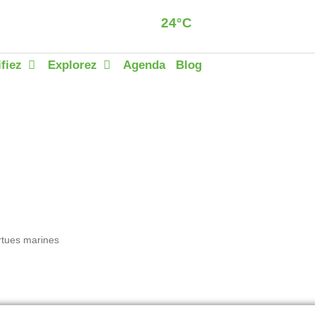
24°C
Dzaoudzi
Clear sky
ifiez
Explorez
Agenda
Blog
ortues marines