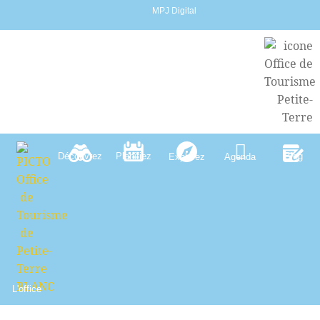
MPJ Digital
Découvrez
Planifiez
Blog
Explorez
Agenda
L'office