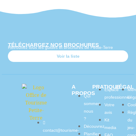
TÉLÉCHARGEZ NOS BROCHURES
Retrouvez tous les guides et brochures de Petite-Terre
Voir la liste
A
PRATIQUE
LÉGAL
Espace
Men
PROPOS
Qui
professionnel
Lég
sommes
Votre
Coo
nous
avis
Règ
?
Kit
du
Découvrez
media
jeu-
contact@tourisme-
Planifiez
FAQ
con