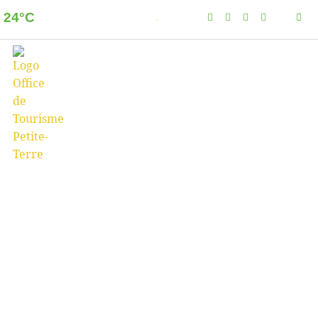
24°C
Dzaoudzi
Clear sky