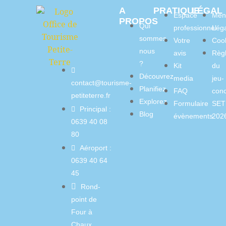
A
PRATIQUE
LÉGAL
Espace
Men
PROPOS
Qui
professionnel
Lég
sommes
Votre
Coo
nous
avis
Règ
?
Kit
du
Découvrez
media
jeu-
contact@tourisme-
Planifiez
FAQ
con
petiteterre.fr
Explorez
Formulaire
SET
Principal :
Blog
évènements
202
0639 40 08
80
Aéroport :
0639 40 64
45
Rond-
point de
Four à
Chaux,