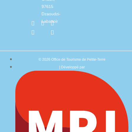
97615
Dzaoudzi-
Labattoir
© 2026 Office de Tourisme de Petite-Terre
| Développé par