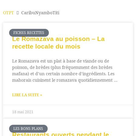
OTPT
CaribuNyamboTiti
FICHES RECETTES
Le Romazava au poisson – La
recette locale du mois
Le Romazava est un plat à base de viande ou de
poisson, de brèdes (plus fréquemment des brèdes
mafana) et d’un certain nombre d’ingrédients. Les
mahorais cuisinent le romazava quotidiennement …
LIRE LA SUITE »
18 mai 2021
LES BONS PLANS
Restaurants ouverts pendant le