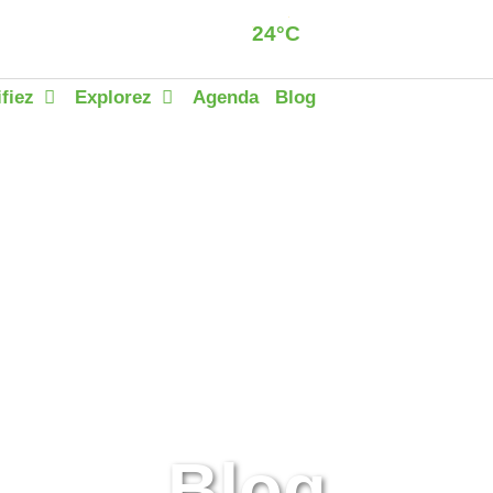
24°C
Dzaoudzi
Clear sky
ifiez
Explorez
Agenda
Blog
Blog