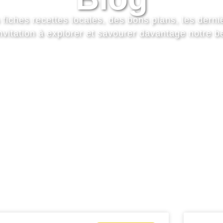
 fiches recettes locales, des bons plans, les derni
invitation à explorer et savourer davantage notre be