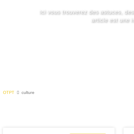
Ici vous trouverez des astuces, des
article est une 
OTPT
culture