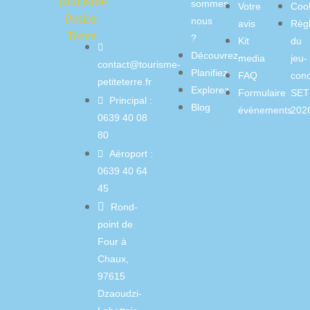
sommes
Votre
Coo
nous
avis
Règ
?
Kit
du
Découvrez
media
jeu-
contact@tourisme-
Planifiez
FAQ
con
petiteterre.fr
Explorez
Formulaire
SET
Principal :
Blog
évènements
202
0639 40 08
80
Aéroport :
0639 40 64
45
Rond-
point de
Four à
Chaux,
97615
Dzaoudzi-