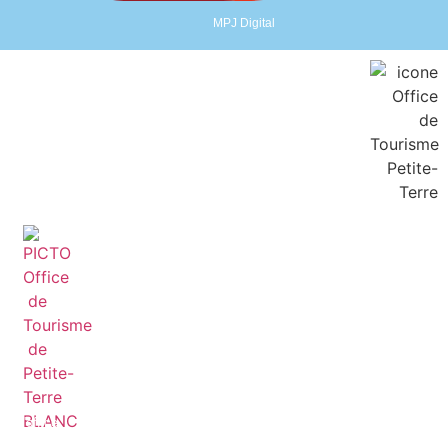
MPJ Digital
Découvrez
Planifiez
Blog
Explorez
Agenda
L'office