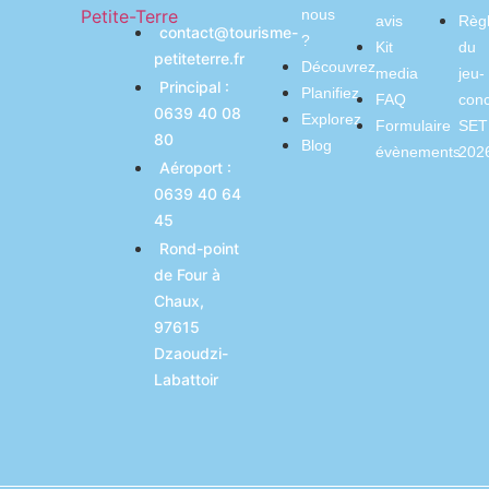
nous
avis
Règ
contact@tourisme-
?
Kit
du
petiteterre.fr
Découvrez
media
jeu-
Principal :
Planifiez
FAQ
con
0639 40 08
Explorez
Formulaire
SET
80
Blog
évènements
202
Aéroport :
0639 40 64
45
Rond-point
de Four à
Chaux,
97615
Dzaoudzi-
Labattoir