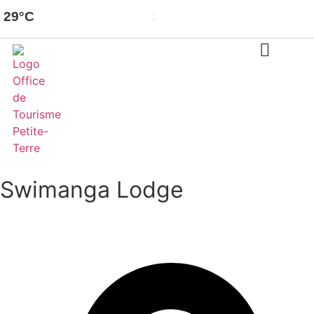
29°C
Dzaoudzi
Few clouds
Swimanga Lodge